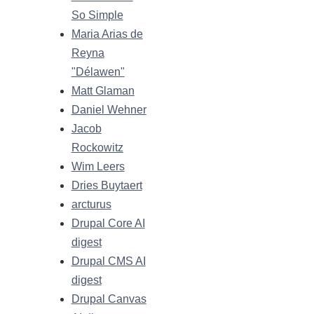
So Simple
Maria Arias de
Reyna
"Délawen"
Matt Glaman
Daniel Wehner
Jacob
Rockowitz
Wim Leers
Dries Buytaert
arcturus
Drupal Core AI
digest
Drupal CMS AI
digest
Drupal Canvas