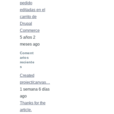
pedido
editadas en el
carrito de
Drupal
Commerce
5 años 2
meses ago
Coment
arios
reciente
s
Created
project/canvas…
1 semana 6 días
ago
Thanks for the
article.