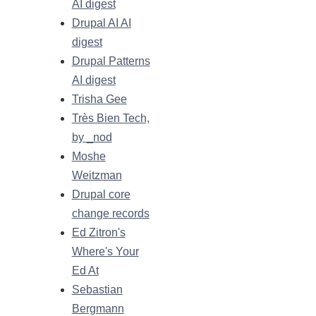
AI digest
Drupal AI AI
digest
Drupal Patterns
AI digest
Trisha Gee
Très Bien Tech,
by _nod
Moshe
Weitzman
Drupal core
change records
Ed Zitron's
Where's Your
Ed At
Sebastian
Bergmann