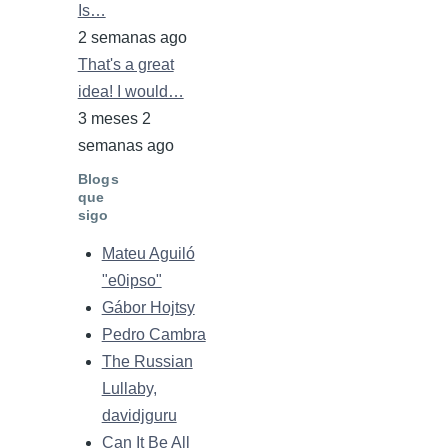
Is…
2 semanas ago
That's a great
idea! I would…
3 meses 2
semanas ago
Blogs
que
sigo
Mateu Aguiló
"e0ipso"
Gábor Hojtsy
Pedro Cambra
The Russian
Lullaby,
davidjguru
Can It Be All