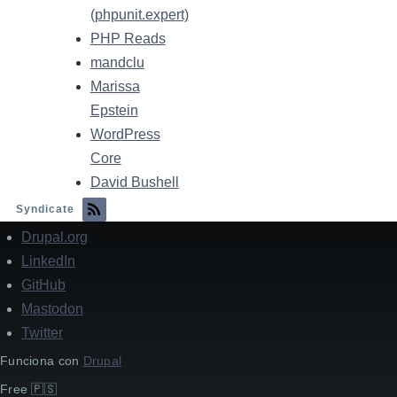
(phpunit.expert)
PHP Reads
mandclu
Marissa
Epstein
WordPress
Core
David Bushell
Syndicate
Drupal.org
Pie
de
LinkedIn
página
GitHub
Mastodon
Twitter
Funciona con
Drupal
Free 🇵🇸