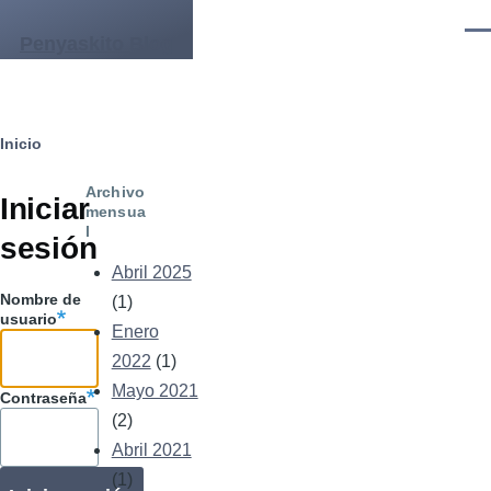
Pasar al contenido principal
Men
Penyaskito Blog
Ruta
Inicio
Solapas
de
Archivo
principales
Iniciar
mensua
navegación
l
sesión
Abril 2025
Nombre de
(1)
usuario
Enero
2022
(1)
Mayo 2021
Contraseña
(2)
Abril 2021
(1)