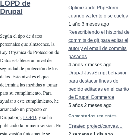
LOPD de
Optimizando PhpStorm
Drupal
cuando va lento o se cuelga
1 año 3 meses ago
Reescribiendo el historial de
Según el tipo de datos
commits de git para editar el
personales que almacenes, la
autor y el email de commits
Ley Orgánica de Protección de
pasados
Datos establece un nivel de
4 años 7 meses ago
seguridad de protección de los
Drupal JavaScript behavior
datos. Este nivel es el que
para destacar líneas de
determina las medidas a tomar
pedido editadas en el carrito
para su cumplimiento. Para
de Drupal Commerce
ayudar a este cumplimiento, he
5 años 2 meses ago
arrancado un proyecto en
Comentarios recientes
Drupal.org,
LOPD
, y se ha
publicado la primera versión. En
Created project/canvas…
esta versión únicamente se
2 semanas 1 día ago