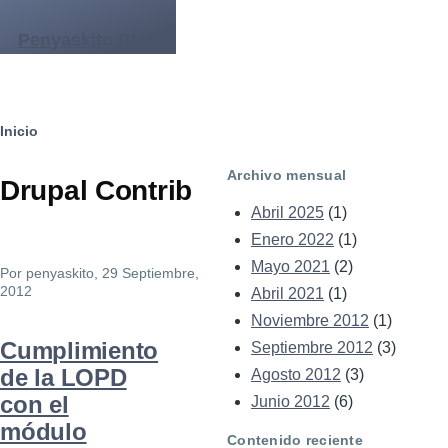
Pasar al contenido principal
Penyaskito Blog
Ruta
Inicio
de
Archivo mensual
Drupal Contrib
navegación
Abril 2025
(1)
Enero 2022
(1)
Mayo 2021
(2)
Por
penyaskito
, 29 Septiembre,
2012
Abril 2021
(1)
Noviembre 2012
(1)
Cumplimiento
Septiembre 2012
(3)
de la LOPD
Agosto 2012
(3)
con el
Junio 2012
(6)
módulo
Contenido reciente