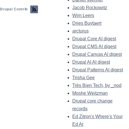
Jacob Rockowitz
Drupal Contrib
Wim Leers
Dries Buytaert
arcturus
Drupal Core AI digest
Drupal CMS AI digest
Drupal Canvas AI digest
Drupal AI AI digest
Drupal Patterns AI digest
Trisha Gee
Très Bien Tech, by _nod
Moshe Weitzman
Drupal core change
records
Ed Zitron's Where's Your
Ed At