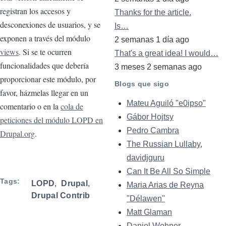
registran los accesos y
Thanks for the article.
desconexiones de usuarios, y se
Is…
exponen a través del módulo
2 semanas 1 día ago
views
. Si se te ocurren
That's a great idea! I would…
funcionalidades que debería
3 meses 2 semanas ago
proporcionar este módulo, por
Blogs que sigo
favor, házmelas llegar en un
Mateu Aguiló "e0ipso"
comentario o en la
cola de
Gábor Hojtsy
peticiones del módulo LOPD en
Pedro Cambra
Drupal.org
.
The Russian Lullaby,
davidjguru
Can It Be All So Simple
Tags
LOPD
Drupal
Maria Arias de Reyna
Drupal Contrib
"Délawen"
Matt Glaman
Daniel Wehner